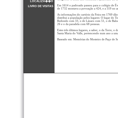
LOCALIZA��O
Em 1614 o padroado passou para o colégio de Év
LIVRO DE VISITAS
de 1732 montava a povoação a 424, e a 519 no a
As informações do cartório da Feira em 1769 dão-
distribui a população pelos lugares: O lugar do 
Redondo com 33, o de Lázaro com 51, o de Baloc
26 e o da paradela com 68 pessoas.
Estes três últimos lugares, a saber, o da Torre, o
Santa Maria do Valle, pertencendo num ano a uma 
Baseado em: Memórias do Mosteiro de Paço de S