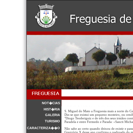
NOT�CIAS
HIST�RIA
S. Miguel do Mato a Freguesia mais a norte do Con
Diz-se que existui um pequeno mosteiro, ou cenó
GALERIA
"Diogo Teoderiguiz e de três dos seus irmãos con
TURISMO
Paradela e entre Fermedo e Parada: «Sancti Michal
CARACTERIZA��O
Não sabe ao certo quando deixou de existir e pass
Gregrório X desse ano confirma o padroado do mos