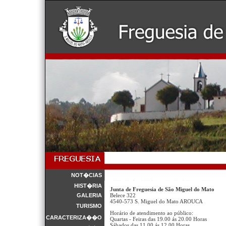
NOT�CIAS
HIST�RIA
Junta de Freguesia de São Miguel do Mato
GALERIA
Belece 322
4540-573 S. Miguel do Mato AROUCA
TURISMO
Horário de atendimento ao público:
CARACTERIZA��O
Quartas - Feiras das 19.00 ás 20.00 Horas
Sábados das 11.00 ás 12.00 Horas