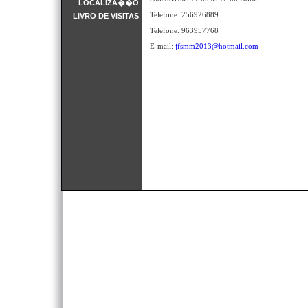
LOCALIZA��O
Telefone: 256926889
LIVRO DE VISITAS
Telefone: 963957768
E-mail:
jfsmm2013@hotmail.com